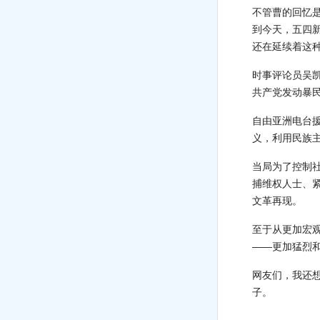
不管曹的回忆
到今天，五四
还在延续着这
时事评论员吴
共产党发动暴
自由亚洲电台
义，利用民族
当局为了控制
捕维权人士、
文革再现。
至于从更加宏观
——更加猛烈
网友们，我还想
子。