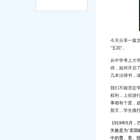
今天分享一篇
“五四”。
从中学考上大学
得，如何开启
几本法律书，读
我们不能否定学
权利，上街游
事都有个度，超
那天，学生痛
1919年5月
失败是为“卖国
中的曹、章、陆