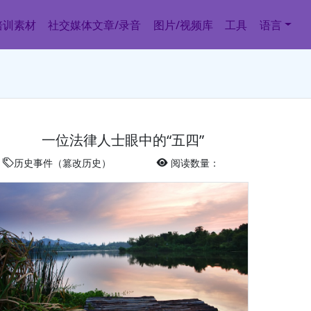
培训素材
社交媒体文章/录音
图片/视频库
工具
语言
一位法律人士眼中的“五四”
历史事件（篡改历史）
阅读数量：