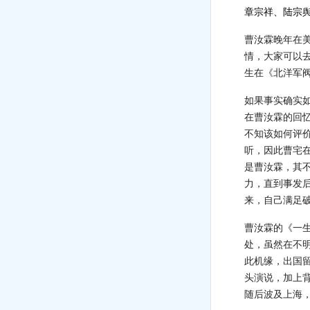
章宗祥、陆宗舆
曹汝霖晚年在
情，大家可以
生在《北洋军
如果事实确实
在曹汝霖的回
不知该如何评
听，因此曹宅
是曹汝霖，其
力，直到事发
来，自己满足破
曹汝霖的《一
处，虽然在不
此机缘，出国
头演说，加上背
随后波及上海