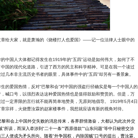
文章给大家，就是萧瀚的《烧楼打人也爱国》——记一位法律人士眼中的
的中国人大体都记得发生在1919年的“五四”运动是如何伟大，如何了不
了中国的现代化道路，引进了西方的民主和科学精神。可是在我一个读过
过几本非主流历史书者的眼里，具体事件中的“五四”却另有一番景象。
生的爱国热情，反对“巴黎和会”对中国的强盗行径确实是每一个中国人的
行，喊口号，以强烈表达这种爱国热情也是值得鼓励和赞赏的。但是，万
过一定界限的言行就不能再简单地赞美，无原则地倡导。 1919年5月4日
打章宗祥，火烧曹汝霖的赵家楼事件，我想就应该有新的视角对待。
，巴黎和会上中国外交失败的消息传来，各界群情激奋，大都认为此次外交
贼”所误，而深入牵涉到“二十一条”“西原借款”“山东问题”等中日秘密交涉
三人便成为矛头所向。随着“外争国权，内除国贼”口号的提出，曹汝霖、