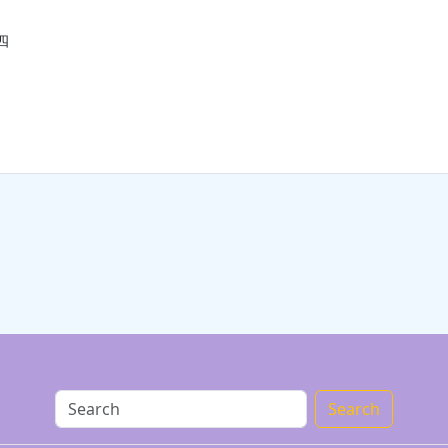
四
Search