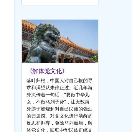
《解体党文化》
落叶归根，中国人对自己根的寻
求和渴望从未停止过。近几年海
外流传着一句话，“要做中华儿
女，不做马列子孙”，让无数海
外游子燃烧起对自己民族的强烈
的归属感。对党文化进行清醒的
反思和抛弃，驱除马列毒瘤，解
体党文化，回归中华民族正统文