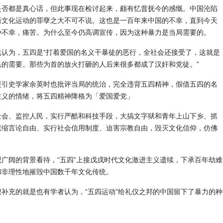
是否都是真心话，但此事现在检讨起来，颇有忆昔抚今的感慨。中国沦陷
新文化运动的罪孽之大不可不说。这也是一百年来中国的不幸，直到今天
种不幸，痛苦。为什么至今仍高调宣传，因为这种暴力是当局需要的。
凯认为，五四是“打着爱国的名义干暴徒的恶行，全社会还接受了，这就是
民的需要。那些为首的放火打砸的人后来很多都成了汉奸和党徒。”
援引史学家余英时也批评当局的统治，完全违背五四精神，假借五四的名
主义的情绪，将五四精神降格为「爱国爱党」
社会、监控人民，实行严酷和科技手段，大搞文字狱和青年上山下乡、抓
紧缩言论自由、实行社会信用制度、迫害宗教自由，毁灭文化信仰，仿佛
广阔的背景看待，“五四”上接戊戌时代文化激进主义遗续，下承百年劫难
和非理性地摧毁中国数千年文化传统。
补充的就是也有学者认为，“五四运动”给礼仪之邦的中国留下了暴力的种