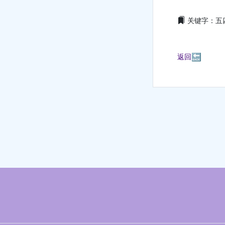
关键字：五
🔙
返回