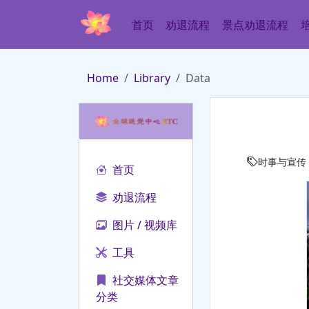
首页
劝退流程
景点劝退流程
Home
Library
Data
时事与宣传
首页
劝退流程
图片 / 视频库
工具
社交媒体文章
分类