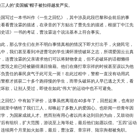
三人的“卖国贼”帽子被扣得越发严实。
美国写过一本书叫作《一生之回忆》，其中涉及此段巴黎和会前后的事
去看看曹汝霖的描述，在录音的下方贴出了曹先生的描述，根据丁中江先
阀史话》一书的考证，曹汝霖这个说法基本上符合事实。
如此，那么学生们在并不明白事情真相的情况下即大打出手，火烧民宅，
忆中，我们甚至看到冲进曹宅的学生满怀泄愤破坏之志，所谓爱国云云真
价，连曹汝霖的父亲请求他们可以将财物拿走，但不必破坏的话都懒得
在焚毁之前已经被砸得满目狼藉。他们在痛打章宗祥的时候甚至误以为他
不负责任的暴民戾气于此可见一斑！在此过程中，警察一直没有动用武
后警察才抓获二十多个跑得慢的学生，而带头破坏的人早已逃之夭夭，看
坏欲，让别人受过，即使在如此“伟大”的运动中也不可避免。
生之回忆》中有如下评价，这事虽然离现在40多年了，回想起来，也有好
明就里中牺牲了我们三人，却唤起了多数人的爱国心。也听闻一些青年因
留学，为国家成就人才。然而别有用心者以尚未达到目的为由，又鼓动街
后有组织，扩大范围，游说至上海等处，最后他们如愿以偿。“五四”运动
，连续两个月里如火如荼，最后，曹汝霖、章宗祥、陆宗舆都被免职。