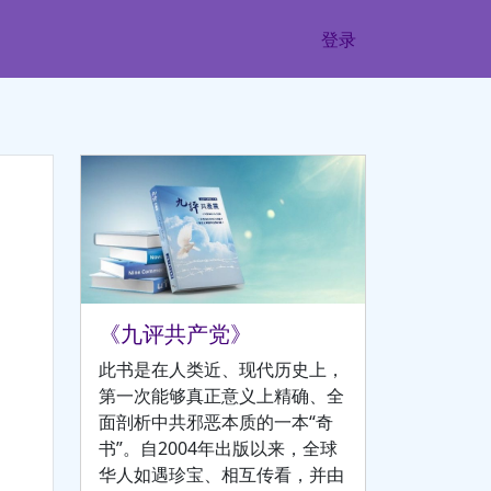
登录
《九评共产党》
此书是在人类近、现代历史上，
第一次能够真正意义上精确、全
面剖析中共邪恶本质的一本“奇
书”。自2004年出版以来，全球
华人如遇珍宝、相互传看，并由