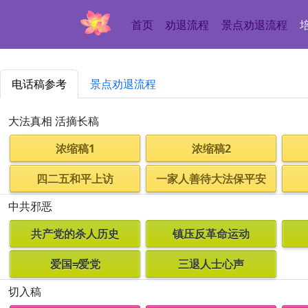
首页
劝退流程
景点劝退流程
电话稿参考
景点劝退流程
大法真相 活摘长稿
浓缩稿1
浓缩稿2
四二五和平上访
一家人善待大法保平安
中共邪恶
共产党的杀人历史
镇压反革命运动
爱国≠爱党
三退人士心声
切入稿