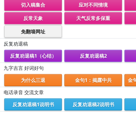
切入稿集合
应对不同情境
反常天象
天气反常多保重
免翻墙网址
反复劝退稿
反复劝退稿1（心结）
反复劝退稿2
九字吉言 好词好句
为什么三退
金句1：揭露中共
金
电话录音 交流文章
反复劝退稿1说明书
反复劝退稿2说明书