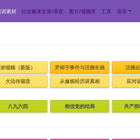
培训素材
社交媒体文章/录音
图片/视频库
工具
语言
浓缩稿（新版）
罗帅宇事件与活摘长稿
活摘近
大法传福音
从修炼经历讲真相
应对
八九六四
相信党的结局
共产邪