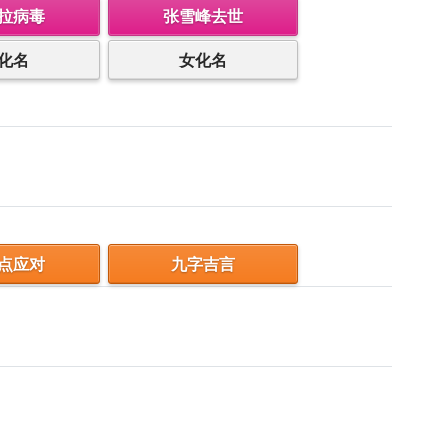
拉病毒
张雪峰去世
化名
女化名
点应对
九字吉言