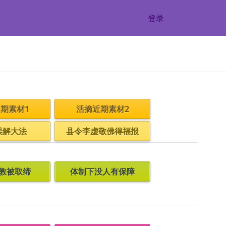
登录
期素材1
活摘近期素材2
误解大法
县令李虚敬佛得福报
教被取缔
体制下没人有保障