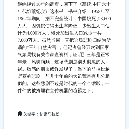
继绳经过10年的调查，写下了《墓碑:中国六十
年代饥荒纪实》这本书，书中介绍，1958年至
1962年期间，据不完全统计，中国饿死了3,600
万人，因饥饿使得出生率降低，少出生人口估
计为4,000万人，饿死加出生人口减少一共
7,600万人。虽然当局一直把这场悲剧归结为所
谓的“三年自然灾害”，但记者曾经五次到国家
气象局找有关专家查资料，证明那三年是正常
年景，风调雨顺，这场悲剧是彻头彻尾的人
祸。敏感的朋友或许发现了，当下的马拉松越
野赛的悲剧，与几十年前的大饥荒是有几分相
似的。这些悲剧不过是时代的一个个缩影，一
件件的被掩埋在宣传机器的喧嚣之下。
关键字：甘肃马拉松