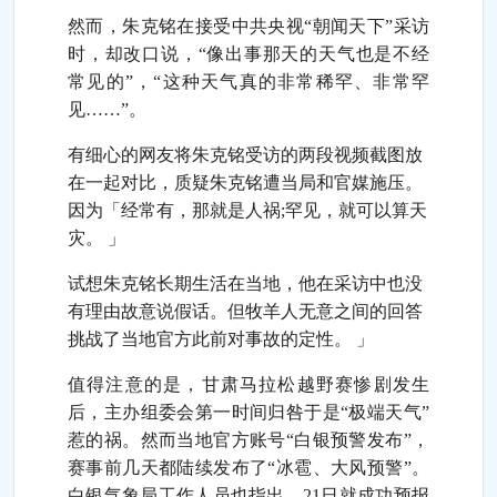
然而，朱克铭在接受中共央视“朝闻天下”采访
时，却改口说，“像出事那天的天气也是不经
常见的”，“这种天气真的非常稀罕、非常罕
见……”。
有细心的网友将朱克铭受访的两段视频截图放
在一起对比，质疑朱克铭遭当局和官媒施压。
因为「经常有，那就是人祸;罕见，就可以算天
灾。 」
试想朱克铭长期生活在当地，他在采访中也没
有理由故意说假话。但牧羊人无意之间的回答
挑战了当地官方此前对事故的定性。 」
值得注意的是，甘肃马拉松越野赛惨剧发生
后，主办组委会第一时间归咎于是“极端天气”
惹的祸。然而当地官方账号“白银预警发布”，
赛事前几天都陆续发布了“冰雹、大风预警”。
白银气象局工作人员也指出，21日就成功预报