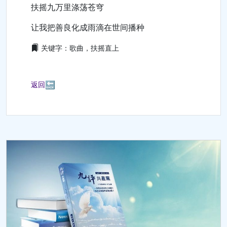
扶摇九万里涤荡苍穹
让我把善良化成雨滴在世间播种
关键字：歌曲，扶摇直上
🔙
返回