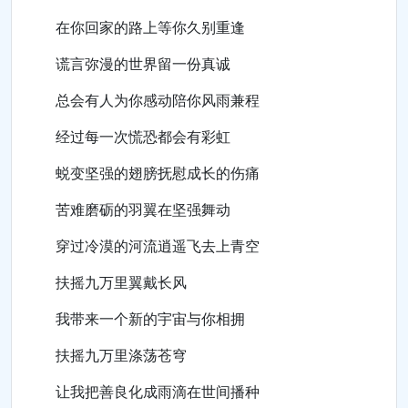
在你回家的路上等你久别重逢
谎言弥漫的世界留一份真诚
总会有人为你感动陪你风雨兼程
经过每一次慌恐都会有彩虹
蜕变坚强的翅膀抚慰成长的伤痛
苦难磨砺的羽翼在坚强舞动
穿过冷漠的河流逍遥飞去上青空
扶摇九万里翼戴长风
我带来一个新的宇宙与你相拥
扶摇九万里涤荡苍穹
让我把善良化成雨滴在世间播种