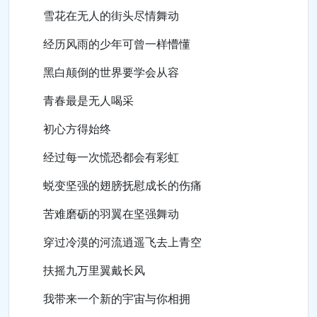
雪花在无人的街头尽情舞动
经历风雨的少年可曾一样懵懂
黑白颠倒的世界要学会从容
青春最是无人喝采
初心方得始终
经过每一次慌恐都会有彩虹
蜕变坚强的翅膀抚慰成长的伤痛
苦难磨砺的羽翼在坚强舞动
穿过冷漠的河流逍遥飞去上青空
扶摇九万里翼戴长风
我带来一个新的宇宙与你相拥