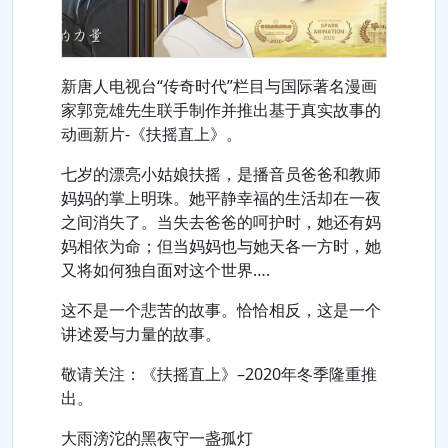
新唐人电视台“传奇时代”栏目与国际著名漫画
家郭竞雄先生联手制作并推出基于真实故事的
动画新片-《扶摇直上》。
七岁的漂亮小姑娘扶摇，是播音员爸爸和教师
妈妈的掌上明珠。她平静幸福的生活却在一夜
之间消失了。当失去爸爸的呵护时，她还有妈
妈相依为命；但当妈妈也与她天各一方时，她
又将如何独自面对这个世界….
这不是一个悲苦的故事。恰恰相反，这是一个
讲述爱与力量的故事。
敬请关注：《扶摇直上》–2020年冬季隆重推
出。
大雨滂沱的黑夜守一盏孤灯